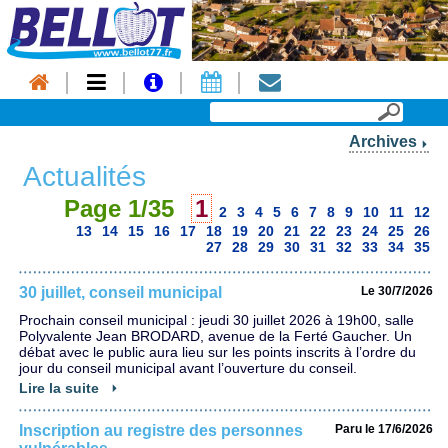
Archives
Actualités
Page 1/35
1
2
3
4
5
6
7
8
9
10
11
12
13
14
15
16
17
18
19
20
21
22
23
24
25
26
27
28
29
30
31
32
33
34
35
30 juillet, conseil municipal
Le 30/7/2026
Prochain conseil municipal : jeudi 30 juillet 2026 à 19h00, salle
Polyvalente Jean BRODARD, avenue de la Ferté Gaucher. Un
débat avec le public aura lieu sur les points inscrits à l’ordre du
jour du conseil municipal avant l’ouverture du conseil.
Lire la suite
Inscription au registre des personnes
Paru le 17/6/2026