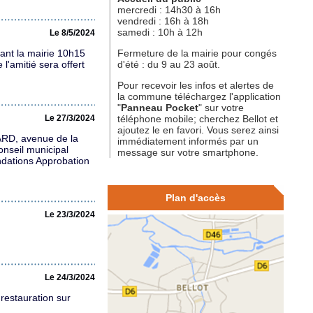
mercredi : 14h30 à 16h
vendredi : 16h à 18h
samedi : 10h à 12h
Le 8/5/2024
nt la mairie 10h15
Fermeture de la mairie pour congés
'amitié sera offert
d'été : du 9 au 23 août.
Pour recevoir les infos et alertes de
la commune téléchargez l'application
"
Panneau Pocket
" sur votre
Le 27/3/2024
téléphone mobile; cherchez Bellot et
ajoutez le en favori. Vous serez ainsi
ARD, avenue de la
immédiatement informés par un
onseil municipal
message sur votre smartphone.
ndations Approbation
Plan d'accès
Le 23/3/2024
Le 24/3/2024
restauration sur