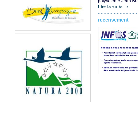
polyvalente Jean Br
Lire la suite
recensement