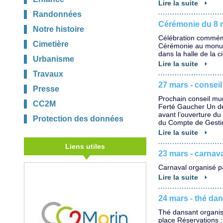
Lire la suite
Randonnées
Cérémonie du 8 
Notre histoire
Célébration commémo
Cimetière
Cérémonie au monumen
dans la halle de la c
Urbanisme
Lire la suite
Travaux
27 mars - conseil
Presse
Prochain conseil mu
CC2M
Ferté Gaucher Un déba
avant l’ouverture d
Protection des données
du Compte de Gestio
Lire la suite
Liens utiles
23 mars - carnav
Carnaval organisé p
Lire la suite
24 mars - thé da
Thé dansant organis
place Réservations 