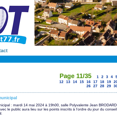
tact
Page 11/35
1
2
3
4
12
13
14
15
16
17
18
19
2
26
27
28
29
3
municipal
nicipal : mardi 14 mai 2024 à 19h00, salle Polyvalente Jean BRODARD
c le public aura lieu sur les points inscrits à l’ordre du jour du consei
eil.