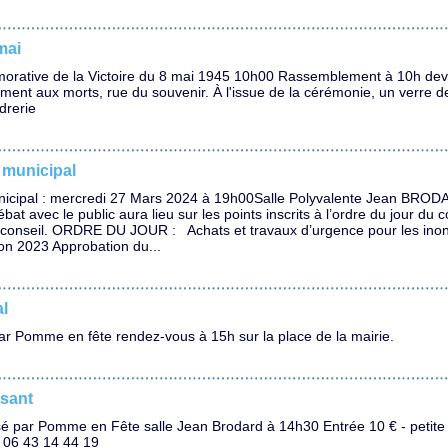
mai
rative de la Victoire du 8 mai 1945 10h00 Rassemblement à 10h deva
t aux morts, rue du souvenir. À l'issue de la cérémonie, un verre de l
idrerie
 municipal
nicipal : mercredi 27 Mars 2024 à 19h00Salle Polyvalente Jean BROD
t avec le public aura lieu sur les points inscrits à l’ordre du jour du c
u conseil. ORDRE DU JOUR : Achats et travaux d’urgence pour les ino
n 2023 Approbation du...
al
ar Pomme en fête rendez-vous à 15h sur la place de la mairie.
nsant
é par Pomme en Fête salle Jean Brodard à 14h30 Entrée 10 € - petite 
: 06 43 14 44 19