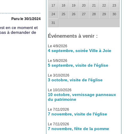
17
18
19
20
21
22
23
24
25
26
27
28
29
30
Paru le 30/1/2024
31
'est en ce moment et
ez pas à demander de
Événements à venir :
Le 4/9/2026
4 septembre, soirée Ville à Joie
Le 5/9/2026
5 septembre, visite de l'église
Le 3/10/2026
3 octobre, visite de l'église
Le 10/10/2026
10 octobre, vernissage panneaux
du patrimoine
Le 7/11/2026
7 novembre, visite de l'église
Le 7/11/2026
7 novembre, fête de la pomme