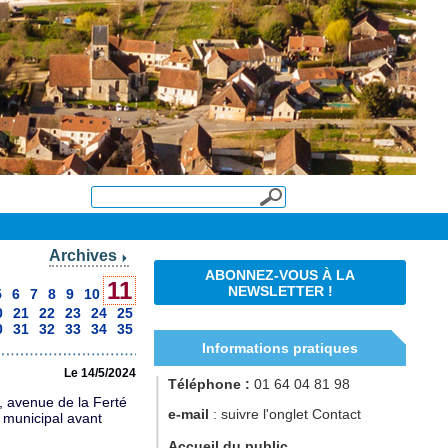
Archives
ABONNEZ-VOUS À LA
11
NEWSLETTER !
5
6
7
8
9
10
0
21
22
23
24
25
0
31
32
33
34
35
Informations pratiques
Le 14/5/2024
Téléphone :
01 64 04 81 98
, avenue de la Ferté
e-mail
: suivre l'onglet Contact
l municipal avant
Accueil du public