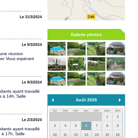
Le 31/3/2024
Galerie photos
Le 9/3/2024
'une réunion
her Vous espérant
Le 9/3/2024
tants ayant travaillé
s à 14h, Salle
Août 2026
lun
mar
mer
jeu
ven
sam
dim
1
2
Le 2/3/2024
3
4
5
6
7
8
9
tants ayant travaillé
 à 17h, Salle
10
11
12
13
14
15
16