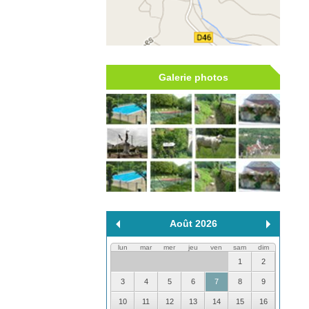
Galerie photos
Août 2026
lun
mar
mer
jeu
ven
sam
dim
1
2
3
4
5
6
7
8
9
10
11
12
13
14
15
16