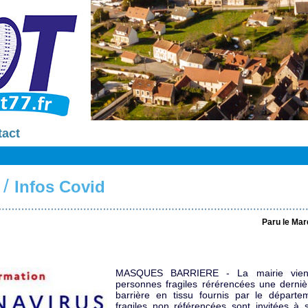
tact
/
Infos Covid
Paru le Mar
MASQUES BARRIERE - La mairie vient
personnes fragiles rérérencées une derni
barrière en tissu fournis par le départ
fragiles non référencées sont invitées à 