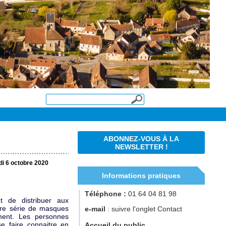
ABONNEZ-VOUS À LA
NEWSLETTER !
di 6 octobre 2020
Informations pratiques
Téléphone :
01 64 04 81 98
 de distribuer aux
ère série de masques
e-mail
: suivre l'onglet Contact
ement. Les personnes
se faire connaitre en
Accueil du public