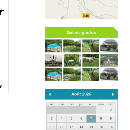
Galerie photos
Août 2026
lun
mar
mer
jeu
ven
sam
dim
1
2
3
4
5
6
7
8
9
10
11
12
13
14
15
16