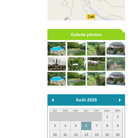
Galerie photos
Août 2026
lun
mar
mer
jeu
ven
sam
dim
1
2
3
4
5
6
7
8
9
10
11
12
13
14
15
16