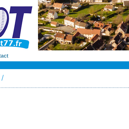
tact
/