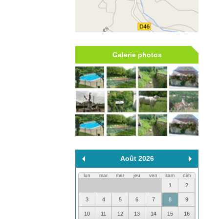
Galerie photos
Août 2026
lun
mar
mer
jeu
ven
sam
dim
1
2
3
4
5
6
7
8
9
10
11
12
13
14
15
16