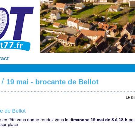
tact
/
19 mai - brocante de Bellot
Le D
e de Bellot
 en fête vous donne rendez vous le d
imanche 19 mai de 8 à 18 h
pou
 sur place.